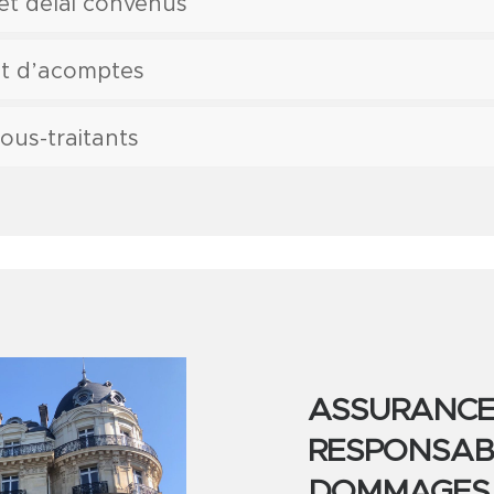
 et délai convenus
t d’acomptes
ous-traitants
ASSURANCE
RESPONSABI
DOMMAGES